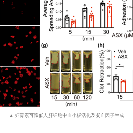
▲ 虾青素可降低人肝细胞中血小板活化及凝血因子生成