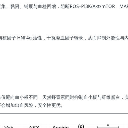
黏附、铺展与血栓回缩，阻断ROS–PI3K/Akt/mTOR、MA
与核因子 HNF4α 活性，干扰凝血因子转录，从而抑制外源性与
林仅靶向血小板不同，天然虾青素同时抑制血小板与纤维蛋白，
不会增加出血风险，安全性更优。