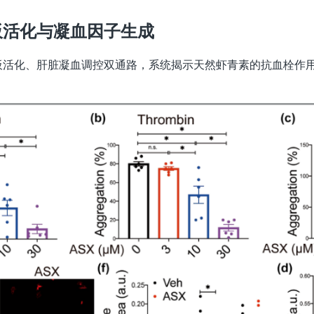
板活化与凝血因子生成
板活化、肝脏凝血调控双通路，系统揭示天然虾青素的抗血栓作