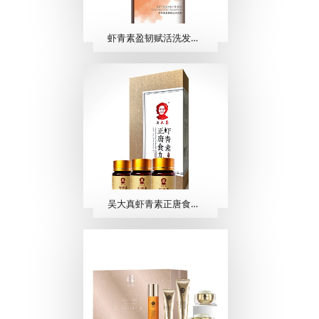
虾青素盈韧赋活洗发露 500ml
吴大真虾青素正唐食丸 （40粒/瓶×3瓶）