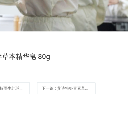
草本精华皂 80g
红球藻鱼糕 （400g/罐）
下一篇
: 艾诗特虾青素草本精华牙膏 （100g/支）