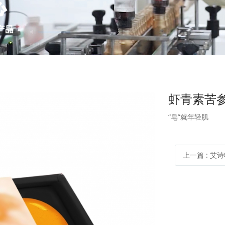
虾青素苦参
“皂”就年轻肌
上一篇
: 艾诗特雨生