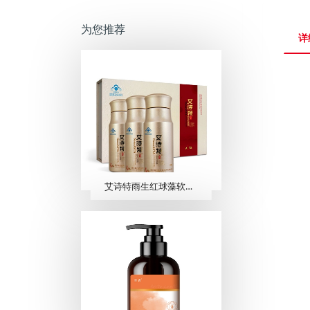
为您推荐
详
艾诗特雨生红球藻软胶囊 （60粒/瓶 ×3瓶/盒）