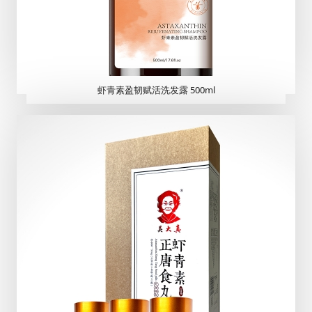
虾青素盈韧赋活洗发露 500ml