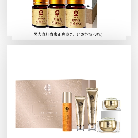
吴大真虾青素正唐食丸 （40粒/瓶×3瓶）