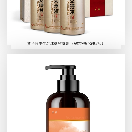
艾诗特雨生红球藻软胶囊 （60粒/瓶 ×3瓶/盒）