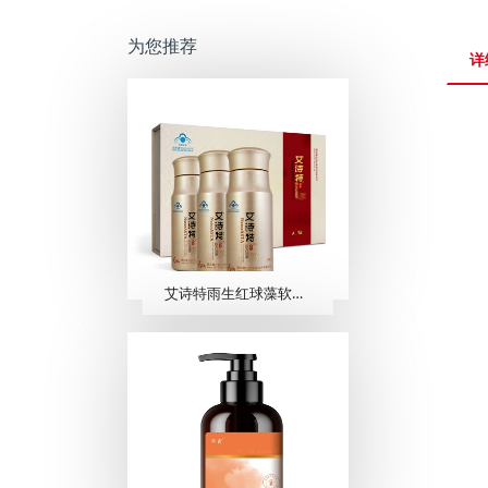
为您推荐
详
艾诗特雨生红球藻软胶囊 （60粒/瓶 ×3瓶/盒）