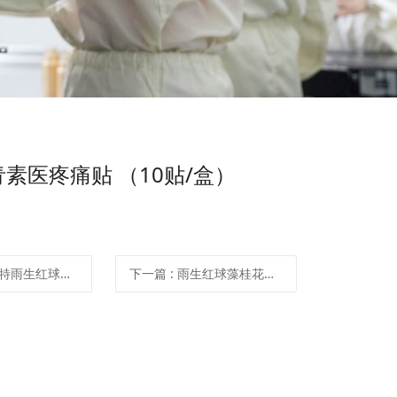
素医疼痛贴 （10贴/盒）
特雨生红球藻微囊粉
下一篇
: 雨生红球藻桂花坚果藕粉 （210g/罐）