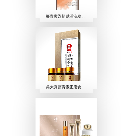
虾青素盈韧赋活洗发露 500ml
吴大真虾青素正唐食丸 （40粒/瓶×3瓶）