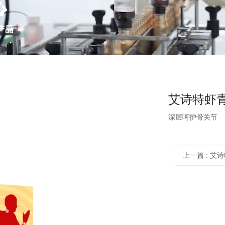
艾诗特虾青
深层呵护骨关节
上一篇
: 艾诗