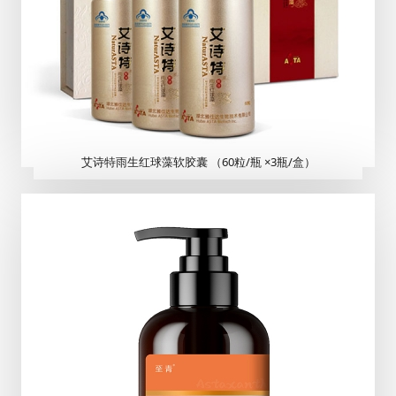
艾诗特雨生红球藻软胶囊 （60粒/瓶 ×3瓶/盒）