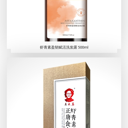
虾青素盈韧赋活洗发露 500ml