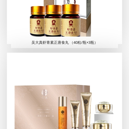
吴大真虾青素正唐食丸 （40粒/瓶×3瓶）