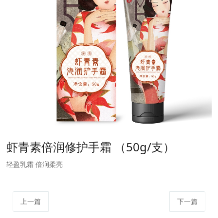
虾青素倍润修护手霜 （50g/支）
轻盈乳霜 倍润柔亮
上一篇
下一篇